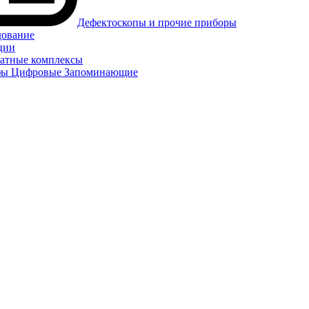
Дефектоскопы и прочие приборы
дование
ции
атные комплексы
фы Цифровые Запоминающие