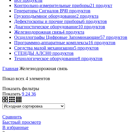
Все
продукты
Контрольно-измерительные приборы
21
продукт
Генераторы Сигналов ВЧ
0
продуктов
Грузоподъемное оборудование
2
продукта
Дефектоскопы и прочие приборы
6
продуктов
Диагностическое оборудование
10
продуктов
Железнодорожная связь
4
продукта
Осциллографы Цифровые Запоминающие
57
продуктов
Программно-аппаратные комплексы
16
продуктов
Средства малой механизации
5
продуктов
СТЕНДЫ АЛСН
0
продуктов
Технологическое оборудование
8
продуктов
Главная
Железнодорожная связь
Показ всех 4 элементов
Показать фильтры
Показать
9
24
36
Сравнить
Быстрый просмотр
В избранные