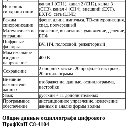
канал 1 (CH1), канал 2 (CH2), канал 3
Источник
(CH3), канал 4 (CH4), внешний (EXT),
синхронизации
EXT/5, сеть (LINE)
Режим
фронт, длина импульса, ТВ-синхронизация,
синхронизации
спад, поочередный
Математические
сложение, вычитание, умножение, деление,
операции
БПФ
Цифровые
ВЧ, НЧ, полосовой, режекторный
фильтры
Максимальное
входное
400 В
напряжение
2 опорных маски, 20 профилей настроек,
Сохранение
20 осциллограмм
Внешние
изображение, данные, осциллограмма,
накопители
настройки
данных
Язык
русский + 11 дополнительных
Программное
дистанционное управление, извлечение
обеспечение
данных и анализ формы волны
Общие данные осциллографа цифрового
ПрофКиП С8-4104