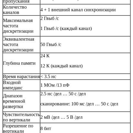
пропускания
Количество
4 + 1 внешний канал синхронизации
каналов
2 Гвыб /с
Максимальная
частота
1 Гвыб /с (каждый канал)
дискретизации
Эквивалентная
частота
50 Гвыб /с
дискретизации
24 К
Глубина памяти
12 К (каждый канал)
Время нарастания
< 3.5 нс
Входной
1 МОм /13 пФ
импеданс
2.5 нс /дел … 50 с /дел
Диапазон
временной
сканирование: 100 мс /дел … 50 с /дел
развертки
Чувствительность
2 мВ /дел … 5 В /дел
по вертикали
Разрешение по
8 бит
вертикали