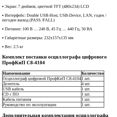
▪ Экран: 7 дюймов, цветной TFT (480х234) LCD
▪ Интерфейс: Double USB-Host, USB-Device, LAN, годен /
негоден выход (PASS /FALL)
▪ Питание: 100 В … 240 В, 45 Гц … 440 Гц, 50 ВА
▪ Габаритные размеры: 232х157х135 мм
▪ Вес: 2.5 кг
Комплект поставки осциллографа цифрового
ПрофКиП С8-4104
Наименование
Количество
Осциллограф цифровой ПрофКиП С8-4104
1 шт.
Делитель
4 шт.
USB кабель
1 шт.
CD с ПО
1 шт.
Кабель питания
1 шт.
Руководство по эксплуатации
1 шт.
Дополнительная комплектация осциллографа