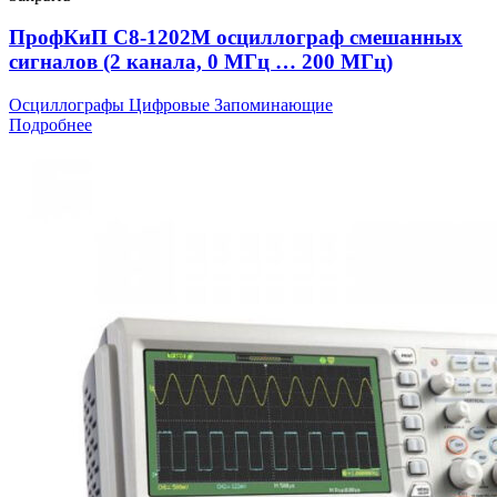
ПрофКиП С8-1202М осциллограф смешанных
сигналов (2 канала, 0 МГц … 200 МГц)
Осциллографы Цифровые Запоминающие
Подробнее