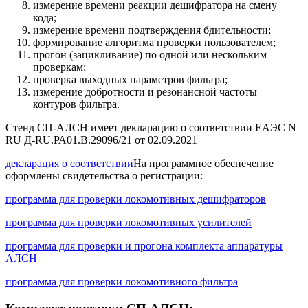
измерение времени реакции дешифратора на смену
кода;
измерение времени подтверждения бдительности;
формирование алгоритма проверки пользователем;
прогон (зацикливание) по одной или нескольким
проверкам;
проверка выходных параметров фильтра;
измерение добротности и резонансной частоты
контуров фильтра.
Стенд СП-АЛСН имеет декларацию о соответствии ЕАЭС N
RU Д-RU.РА01.В.29096/21 от 02.09.2021
декларация о соответствии
На программное обеспечение
оформлены свидетельства о регистрации:
программа для проверки локомотивных дешифраторов
программа для проверки локомотивных усилителей
программа для проверки и прогона комплекта аппаратуры
АЛСН
программа для проверки локомотивного фильтра